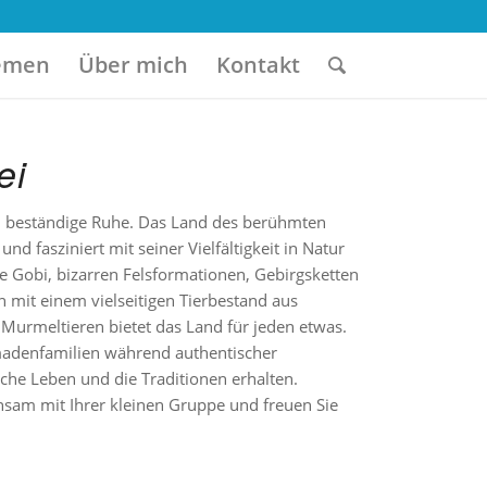
emen
Über mich
Kontakt
ei
nd beständige Ruhe. Das Land des berühmten
nd fasziniert mit seiner Vielfältigkeit in Natur
e Gobi, bizarren Felsformationen, Gebirgsketten
 mit einem vielseitigen Tierbestand aus
Murmeltieren bietet das Land für jeden etwas.
madenfamilien während authentischer
iche Leben und die Traditionen erhalten.
nsam mit Ihrer kleinen Gruppe und freuen Sie