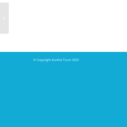
Island – Polarlichter &
winterliche Landschaft
© Copyright Aurelia Tours 2023