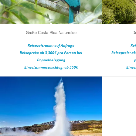
Große Costa Rica Naturreise
De
Reisezeitraum: auf Anfrage
Rei
Reisepreis: ab 3,300€ pro Person bei
Reisepreis: ab
Doppelbelegung
Einzelzimmerzuschlag: ab 550€
Einze