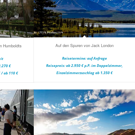
Auf den Spuren von Jack London
on Humboldts
Reisetermine: auf Anfrage
it
Reisepreis: ab 2.950 € p.P. im Doppelzimmer,
2.270 €
Einzelzimmerzuschlag ab 1.350 €
 / ab 110 €