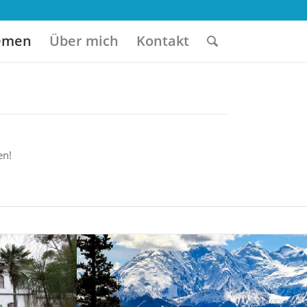
emen
Über mich
Kontakt
en!