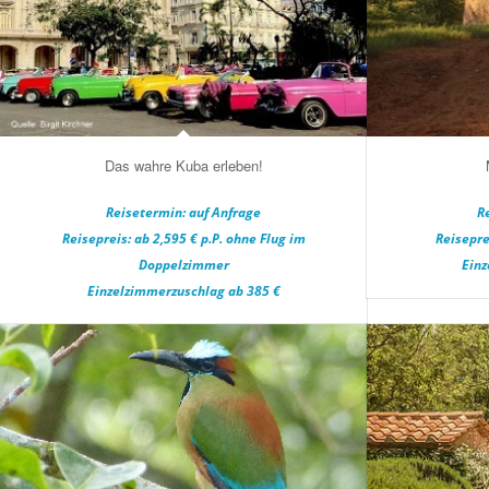
Das wahre Kuba erleben!
Reisetermin: auf Anfrage
R
Reisepreis: ab 2,595 € p.P. ohne Flug im
Reisepre
Doppelzimmer
Einz
Einzelzimmerzuschlag ab 385 €