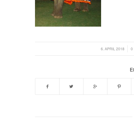
6. APRIL 2018
/
0
Ei