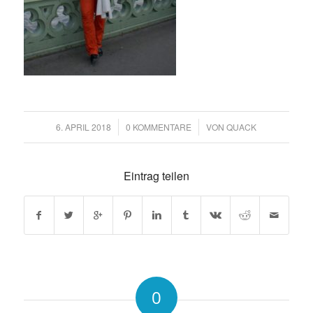
6. APRIL 2018
/
0 KOMMENTARE
/
VON
QUACK
Eintrag teilen
0